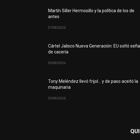
Martín Siller Hermosillo y la política de los de
antes
07/08/2026
Cártel Jalisco Nueva Generación: EU soltó seña
de cacería
06/08/2026
Tony Meléndez llevó frijol… y de paso aceitó la
maquinaria
05/08/2026
QU