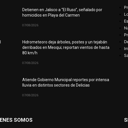
Pr
Detienen en Jalisco a “El Ruso”, señalado por
Lo
homicidios en Playa del Carmen
Es
07/08/2026
N
Pr
D
l
Hidrometeoro deja árboles, postes y un tejabán
derribados en Meoqui; reportan vientos de hasta
In
80 km/h
Sa
07/08/2026
Atiende Gobierno Municipal reportes por intensa
lluvia en distintos sectores de Delicias
07/08/2026
IENES SOMOS
S