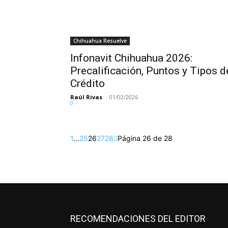
Chihuahua Resuelve
Infonavit Chihuahua 2026:
Precalificación, Puntos y Tipos d
Crédito
Raúl Rivas
-
01/02/2026
0
1
...
25
26
27
28
Página 26 de 28
RECOMENDACIONES DEL EDITOR