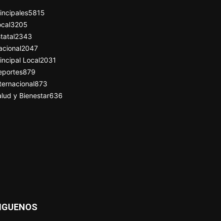
incipales
5815
cal
3205
tatal
2343
acional
2047
incipal Local
2031
eportes
879
ternacional
873
lud y Bienestar
636
IGUENOS