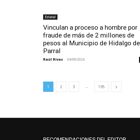
Estatal
Vinculan a proceso a hombre por
fraude de más de 2 millones de
pesos al Municipio de Hidalgo de
Parral
Raúl Rivas
-
04/08/2026
...
1
2
3
195
RECOMENDACIONES DEL EDITOR