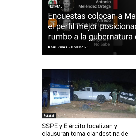
ESTATAL
Encuestas colocan a Ma
el perfil mejor posicion
rumbo a la gubernatura
Raúl Rivas
-
07/08/2026
Estatal
SSPE y Ejército localizan y
clausuran toma clandestina de