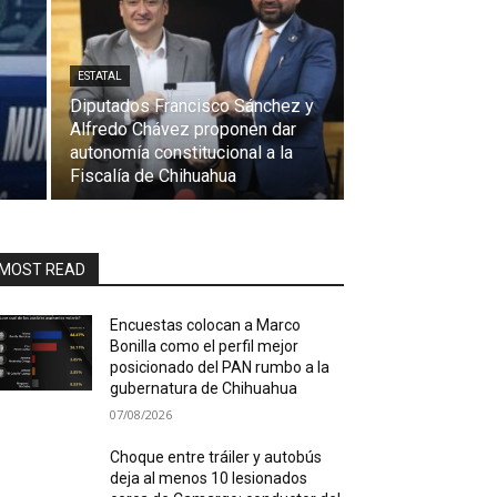
ESTATAL
Diputados Francisco Sánchez y
Alfredo Chávez proponen dar
autonomía constitucional a la
Fiscalía de Chihuahua
MOST READ
Encuestas colocan a Marco
Bonilla como el perfil mejor
posicionado del PAN rumbo a la
gubernatura de Chihuahua
07/08/2026
Choque entre tráiler y autobús
deja al menos 10 lesionados