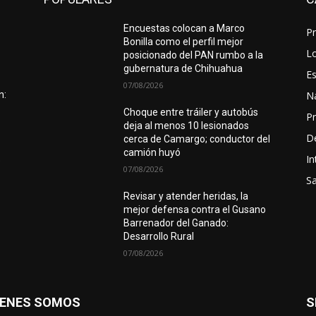
Encuestas colocan a Marco
Pr
Bonilla como el perfil mejor
Lo
posicionado del PAN rumbo a la
gubernatura de Chihuahua
Es
07/08/2026
N
n:
Choque entre tráiler y autobús
Pr
deja al menos 10 lesionados
D
cerca de Camargo; conductor del
camión huyó
In
e
07/08/2026
Sa
Revisar y atender heridas, la
mejor defensa contra el Gusano
Barrenador del Ganado:
Desarrollo Rural
07/08/2026
IENES SOMOS
S