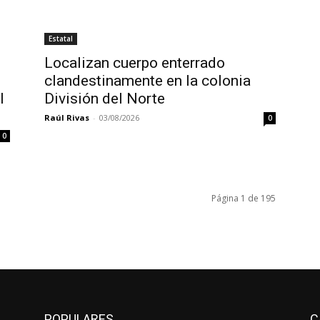
Estatal
Localizan cuerpo enterrado
clandestinamente en la colonia
l
División del Norte
Raúl Rivas
-
03/08/2026
0
0
Página 1 de 195
POPULARES
C