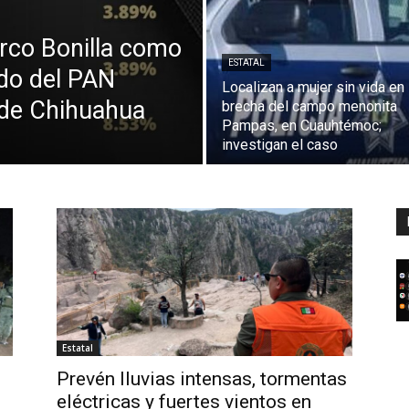
rco Bonilla como
ESTATAL
ado del PAN
Localizan a mujer sin vida en
 de Chihuahua
brecha del campo menonita
Pampas, en Cuauhtémoc;
investigan el caso
Estatal
Prevén lluvias intensas, tormentas
eléctricas y fuertes vientos en