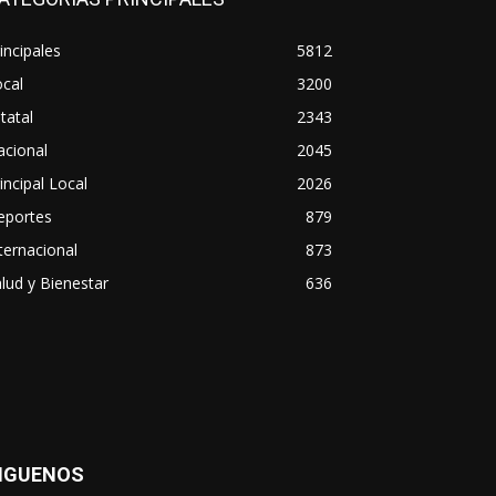
incipales
5812
cal
3200
tatal
2343
acional
2045
incipal Local
2026
eportes
879
ternacional
873
lud y Bienestar
636
IGUENOS