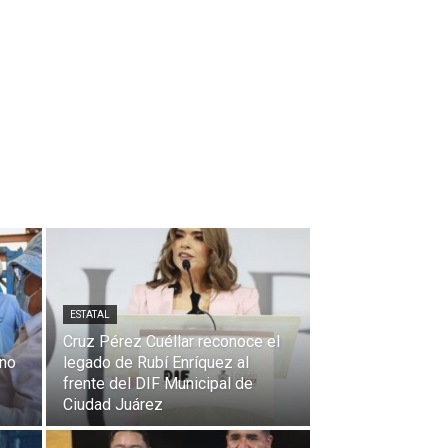
ESTATAL
Cruz Pérez Cuéllar reconoce el
ano
legado de Rubí Enríquez al
frente del DIF Municipal de
Ciudad Juárez