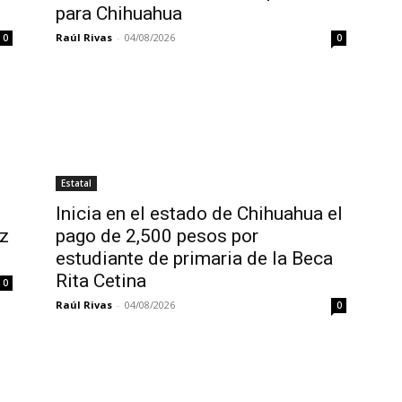
para Chihuahua
Raúl Rivas
-
04/08/2026
0
0
Estatal
Inicia en el estado de Chihuahua el
uz
pago de 2,500 pesos por
estudiante de primaria de la Beca
Rita Cetina
0
Raúl Rivas
-
04/08/2026
0