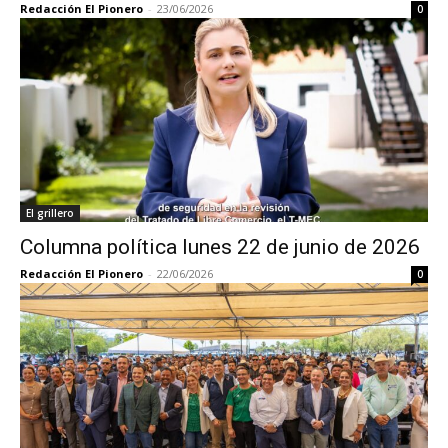
Redacción El Pionero
-
23/06/2026
0
El grillero
Columna política lunes 22 de junio de 2026
Redacción El Pionero
-
22/06/2026
0