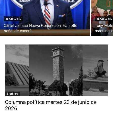
EL GRILLERO
EL GRILLERO
Cártel Jalisco Nueva Generación: EU soltó
Tony Melén
señal de cacería
maquinari
El grillero
Columna política martes 23 de junio de
2026