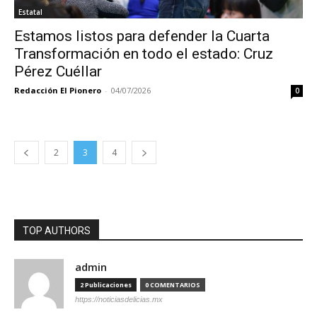
Estatal
Estamos listos para defender la Cuarta
Transformación en todo el estado: Cruz
Pérez Cuéllar
Redacción El Pionero
-
04/07/2026
0
2
3
4
TOP AUTHORS
admin
2 Publicaciones
0 COMENTARIOS
https://noticiasdelicias.mx