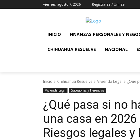
viernes, agosto 7, 2026
Registrarse / Unirse
INICIO
FINANZAS PERSONALES Y NEGO
CHIHUAHUA RESUELVE
NACIONAL
E
Inicio
Chihuahua Resuelve
Vivienda Legal
¿Qué pa
Vivienda Legal
Sucesiones y Herencias
¿Qué pasa si no h
una casa en 2026
Riesgos legales y