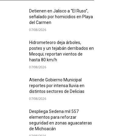
Detienen en Jalisco a “El Ruso”,
señalado por homicidios en Playa
del Carmen
07/08/2026
Hidrometeoro deja árboles,
postes y un tejabán derribados en
Meoqui; reportan vientos de
hasta 80 km/h
07/08/2026
Atiende Gobierno Municipal
reportes por intensa lluvia en
distintos sectores de Delicias
07/08/2026
Despliega Sedena mil 557
elementos para reforzar
seguridad en zonas aguacateras
de Michoacán
07/08/2026