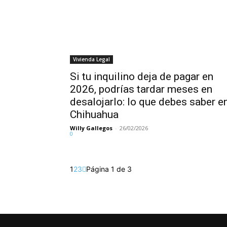
Vivienda Legal
Si tu inquilino deja de pagar en
2026, podrías tardar meses en
desalojarlo: lo que debes saber e
Chihuahua
Willy Gallegos
-
26/02/2026
0
1
2
3
Página 1 de 3