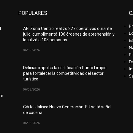
POPULARES
C
Pr
l
AEI Zona Centro realizó 227 operativos durante
Lo
julio; cumplimentó 136 órdenes de aprehensión y
localizó a 103 personas
Es
N
06/08/2026
Pr
D
Delicias impulsa la certificación Punto Limpio
In
para fortalecer la competitividad del sector
Sa
turístico
06/08/2026
re
Cártel Jalisco Nueva Generación: EU soltó señal
de cacería
06/08/2026