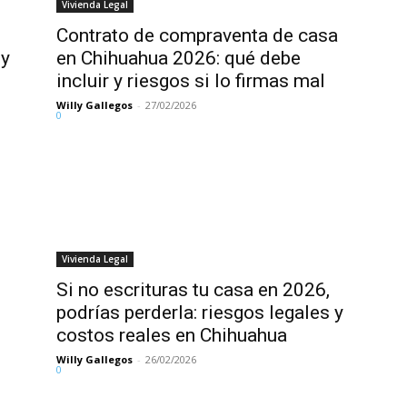
Vivienda Legal
Contrato de compraventa de casa
 y
en Chihuahua 2026: qué debe
incluir y riesgos si lo firmas mal
Willy Gallegos
-
27/02/2026
0
Vivienda Legal
Si no escrituras tu casa en 2026,
podrías perderla: riesgos legales y
costos reales en Chihuahua
Willy Gallegos
-
26/02/2026
0