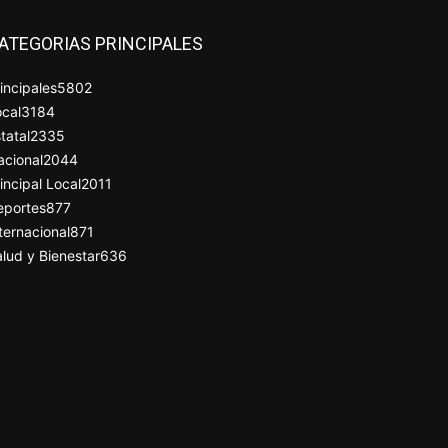
ATEGORIAS PRINCIPALES
incipales
5802
cal
3184
tatal
2335
acional
2044
incipal Local
2011
eportes
877
ternacional
871
lud y Bienestar
636