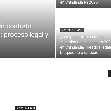
en Chihuahua en 2026
lir contrato
VIVIENDA LEGAL
 proceso legal y
¿Qué pasa si no haces la
sucesión de una casa en 202
en Chihuahua? Riesgos legal
bloqueo de propiedad
Vivienda Legal